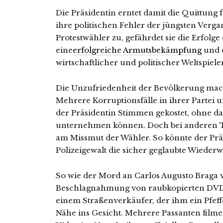
Die Präsidentin erntet damit die Quittung 
ihre politischen Fehler der jüngsten Vergan
Protestwähler zu, gefährdet sie die Erfolg
eine
erfolgreiche Armutsbekämpfung
und d
wirtschaftlicher und politischer Weltspieler
Die Unzufriedenheit der Bevölkerung mach
Mehrere Korruptionsfälle in ihrer Partei 
der Präsidentin Stimmen gekostet, ohne das
unternehmen können. Doch bei anderen The
am Missmut der Wähler. So könnte der Präs
Polizeigewalt die sicher geglaubte Wiederw
So wie der Mord an Carlos Augusto Braga
Beschlagnahmung von raubkopierten DVD in
einem Straßenverkäufer, der ihm ein Pfeffe
Nähe ins Gesicht. Mehrere Passanten filmen