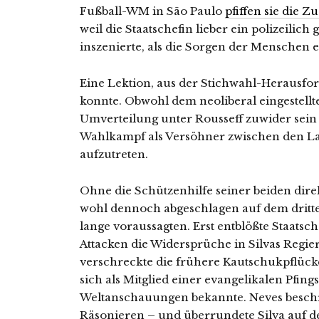
Fußball-WM in São Paulo
pfiffen sie die 
weil die Staatschefin lieber ein polizeilic
inszenierte, als die Sorgen der Menschen 
Eine Lektion, aus der Stichwahl-Herausfor
konnte. Obwohl dem neoliberal eingestellt
Umverteilung unter Rousseff zuwider sein 
Wahlkampf als Versöhner zwischen den Lage
aufzutreten.
Ohne die Schützenhilfe seiner beiden dir
wohl dennoch abgeschlagen auf dem dritt
lange voraussagten. Erst entblößte Staatsch
Attacken die Widersprüche in Silvas Reg
verschreckte die frühere Kautschukpflücker
sich als Mitglied einer evangelikalen Pfin
Weltanschauungen bekannte. Neves beschr
Räsonieren – und überrundete Silva auf d