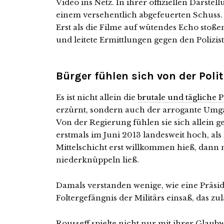
Video ins Netz. In ihrer offiziellen Darstell
einem versehentlich abgefeuerten Schuss. 
Erst als die Filme auf wütendes Echo stoßen,
und leitete Ermittlungen gegen den Polizist
Bürger fühlen sich von der Polit
Es ist nicht allein die
brutale und tägliche P
erzürnt, sondern auch der arrogante Umg
Von der Regierung fühlen sie sich allein 
erstmals im Juni 2013 landesweit hoch, als
Mittelschicht erst willkommen hieß, dann m
niederknüppeln ließ.
Damals verstanden wenige, wie eine Präside
Foltergefängnis der Militärs einsaß, das zu
Rousseff spielte nicht nur mit ihrer Glaubw