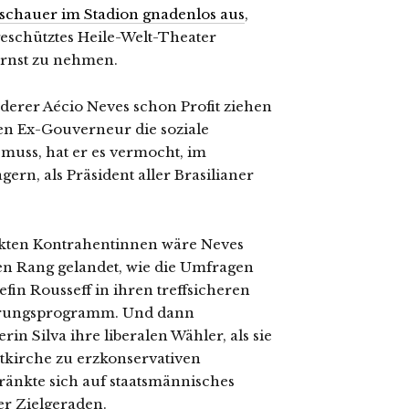
Zuschauer im Stadion gnadenlos aus
,
h geschütztes Heile-Welt-Theater
ernst zu nehmen.
derer Aécio Neves schon Profit ziehen
en Ex-Gouverneur die soziale
muss, hat er es vermocht, im
rn, als Präsident aller Brasilianer
ekten Kontrahentinnen wäre Neves
en Rang gelandet, wie die Umfragen
efin Rousseff in ihren treffsicheren
ierungsprogramm. Und dann
in Silva ihre liberalen Wähler, als sie
gstkirche zu erzkonservativen
änkte sich auf staatsmännisches
er Zielgeraden.