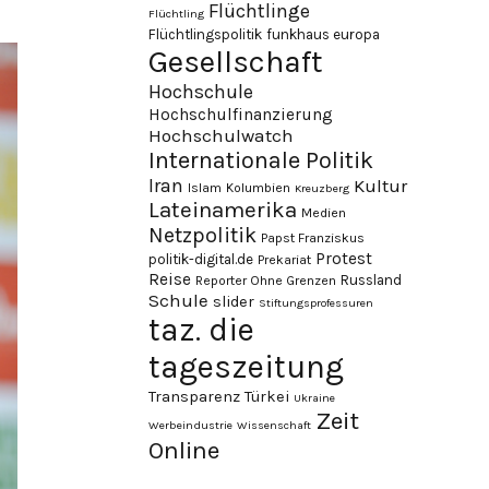
Flüchtlinge
Flüchtling
Flüchtlingspolitik
funkhaus europa
Gesellschaft
Hochschule
Hochschulfinanzierung
Hochschulwatch
Internationale Politik
Iran
Kultur
Islam
Kolumbien
Kreuzberg
Lateinamerika
Medien
Netzpolitik
Papst Franziskus
Protest
politik-digital.de
Prekariat
Reise
Russland
Reporter Ohne Grenzen
Schule
slider
Stiftungsprofessuren
taz. die
tageszeitung
Transparenz
Türkei
Ukraine
Zeit
Werbeindustrie
Wissenschaft
Online