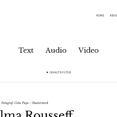
HOME
ABO
Text
Audio
Video
INHALTSFILTER
otograf:
Celso Pupo
⁄
Shutterstock
ilma Rousseff