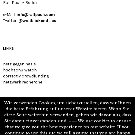
Ralf Pauli – Berlin
e-Mail:
info@ralfpauli.com
Twitter:
@weitblickend_es
LINKS
netz gegen nazis
hochschulwatch
correctiv crowdfunding
netzwerk recherche
Wir verwenden Cookies, um sicherzustellen, dass wir Ihnen
die beste Erfahrung auf unserer Website bieten. Wenn Sie
diese Seite weiterhin verwenden, gehen wir davon aus, dass
Journalist, Politologe, Reisender
Sie damit einverstanden sind. ––– We use cookies to ensure
that we give you the best experience on our website. If you
continue to use this site we will assume that you are happy
Powered by Wordpress –
IMPRESSUM
–
DATENSCHUTZERKLÄRUNG