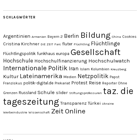
SCHLAGWÖRTER
Bildung
Berlin
Argentinien
Bayern 2
Cookies
Armenien
China
Flüchtlinge
Cristina Kirchner
fluter
DIE ZEIT
Farc
Flüchtling
Gesellschaft
Flüchtlingspolitik
funkhaus europa
Hochschule
Hochschulwatch
Hochschulfinanzierung
Internationale Politik
Iran
Islam
Kolumbien
Kreuzberg
Lateinamerika
Netzpolitik
Kultur
Medien
Papst
Protest
Reise
politik-digital.de
Franziskus
Prekariat
Reporter Ohne
taz. die
Schule
slider
Russland
Grenzen
Stiftungsprofessuren
tageszeitung
Transparenz
Türkei
Ukraine
Zeit Online
Werbeindustrie
Wissenschaft