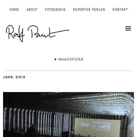
HOME
ABOUT
FOTOGRAFIE
REPORTER PERLEN
KONTAKT
INHALTSFILTER
JAHR:
2013