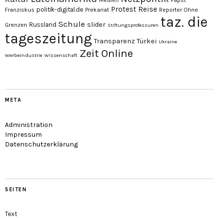
Medien
Papst
Protest
Reise
politik-digital.de
Franziskus
Prekariat
Reporter Ohne
taz. die
Schule
slider
Russland
Grenzen
Stiftungsprofessuren
tageszeitung
Transparenz
Türkei
Ukraine
Zeit Online
Werbeindustrie
Wissenschaft
META
Administration
Impressum
Datenschutzerklärung
SEITEN
Text