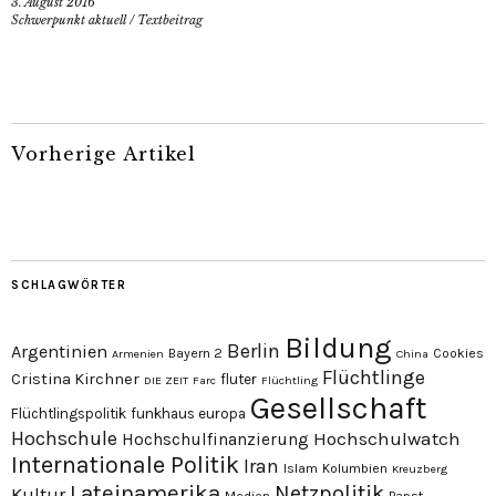
3. August 2016
Schwerpunkt aktuell
/
Textbeitrag
Vorherige Artikel
SCHLAGWÖRTER
Bildung
Berlin
Argentinien
Bayern 2
Cookies
Armenien
China
Flüchtlinge
Cristina Kirchner
fluter
DIE ZEIT
Farc
Flüchtling
Gesellschaft
Flüchtlingspolitik
funkhaus europa
Hochschule
Hochschulwatch
Hochschulfinanzierung
Internationale Politik
Iran
Islam
Kolumbien
Kreuzberg
Lateinamerika
Netzpolitik
Kultur