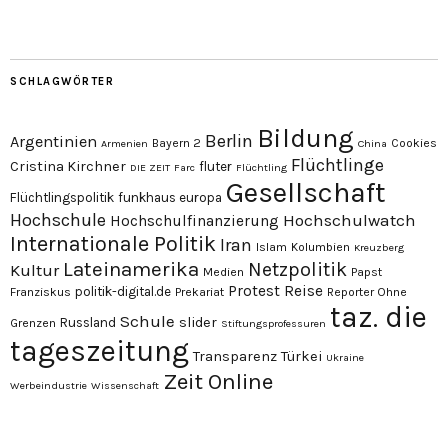
SCHLAGWÖRTER
Bildung
Berlin
Argentinien
Bayern 2
Cookies
Armenien
China
Flüchtlinge
Cristina Kirchner
fluter
DIE ZEIT
Farc
Flüchtling
Gesellschaft
Flüchtlingspolitik
funkhaus europa
Hochschule
Hochschulwatch
Hochschulfinanzierung
Internationale Politik
Iran
Islam
Kolumbien
Kreuzberg
Lateinamerika
Netzpolitik
Kultur
Medien
Papst
Protest
Reise
politik-digital.de
Franziskus
Prekariat
Reporter Ohne
taz. die
Schule
slider
Russland
Grenzen
Stiftungsprofessuren
tageszeitung
Transparenz
Türkei
Ukraine
Zeit Online
Werbeindustrie
Wissenschaft