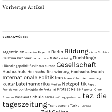
Vorherige Artikel
SCHLAGWÖRTER
Bildung
Berlin
Argentinien
Bayern 2
Cookies
Armenien
China
Flüchtlinge
Cristina Kirchner
fluter
DIE ZEIT
Farc
Flüchtling
Gesellschaft
Flüchtlingspolitik
funkhaus europa
Hochschule
Hochschulwatch
Hochschulfinanzierung
Internationale Politik
Iran
Islam
Kolumbien
Kreuzberg
Lateinamerika
Netzpolitik
Kultur
Medien
Papst
Protest
Reise
politik-digital.de
Franziskus
Prekariat
Reporter Ohne
taz. die
Schule
slider
Russland
Grenzen
Stiftungsprofessuren
tageszeitung
Transparenz
Türkei
Ukraine
Zeit Online